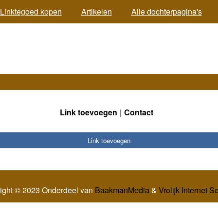
Linktegoed kopen
Artikelen
Alle dochterpagina's
Link toevoegen
Contact
Link toevoegen
ight © 2023 Onderdeel van
BaakmanMedia
&
Vrolijk Internet S