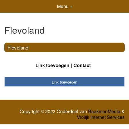
Menu +
Flevoland
Flevoland
Link toevoegen
Contact
Link toevoegen
Copyright © 2023 Onderdeel van
BaakmanMedia
&
Vrolijk Internet Services